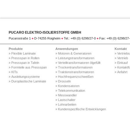
PUCARO ELEKTRO-ISOLIERSTOFFE GMBH
Pucarostraße 1
+
D-74255 Roigheim
+
Tel.: +49 (0) 6298/27-0
+
Fax: +49 (0) 6298/27
Produkte
Anwendungen
Kontakt
» Flexible Laminate
» Motoren & Generatoren
» Vertriebs
» Pressspan in Rollen
» Leistungstransformatoren
» Vertrieb
» Pressspan in Tafeln
» Verteiltransformatoren ölgefüllt
» Einkauf
» Formteile aus Pressspan
» Trockentransformatoren
» Kontaktf
» KITs
» Traktionstransformatoren
» Anfahrt
» Ausleitungssysteme
» Hochfrequenzschweißen
» Duroplastische Laminate
» Drosseln
» Kondensatoren
» Telekommunikation
» Messwandler
» Lastschalter
» Lohnarbeiten
» Kundenspezifische Entwicklungen