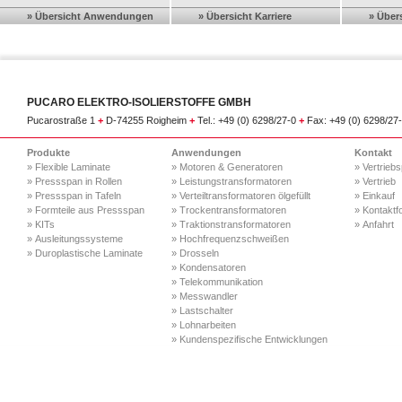
» Übersicht Anwendungen
» Übersicht Karriere
» Über
PUCARO ELEKTRO-ISOLIERSTOFFE GMBH
Pucarostraße 1
+
D-74255 Roigheim
+
Tel.: +49 (0) 6298/27-0
+
Fax: +49 (0) 6298/27
Produkte
Anwendungen
Kontakt
» Flexible Laminate
» Motoren & Generatoren
» Vertriebs
» Pressspan in Rollen
» Leistungstransformatoren
» Vertrieb
» Pressspan in Tafeln
» Verteiltransformatoren ölgefüllt
» Einkauf
» Formteile aus Pressspan
» Trockentransformatoren
» Kontaktf
» KITs
» Traktionstransformatoren
» Anfahrt
» Ausleitungssysteme
» Hochfrequenzschweißen
» Duroplastische Laminate
» Drosseln
» Kondensatoren
» Telekommunikation
» Messwandler
» Lastschalter
» Lohnarbeiten
» Kundenspezifische Entwicklungen