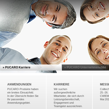
» PUCARO Karriere
» PUCARO Unternehmensbild
ANWENDUNGEN
KARRIERE
MESS
PUCARO-Produkte haben
Wir suchen
Coiltec
ein breites Einsatzfeld.
außergewöhnliche
25.-26.
In der Übersicht finden Sie
Mitarbeiter, die sich durch
CWIEME
Ihr passendes
Leistungsbereitschaft,
Mai 20
Anwendungsgebiet.
Engagement und
Teamgeist auszeichnen.