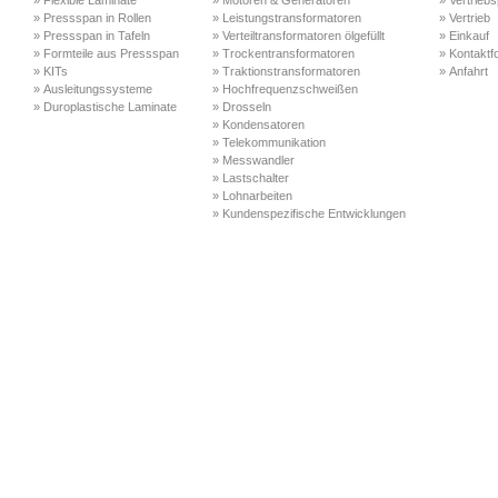
» Flexible Laminate
» Motoren & Generatoren
» Vertriebs
» Pressspan in Rollen
» Leistungstransformatoren
» Vertrieb
» Pressspan in Tafeln
» Verteiltransformatoren ölgefüllt
» Einkauf
» Formteile aus Pressspan
» Trockentransformatoren
» Kontaktf
» KITs
» Traktionstransformatoren
» Anfahrt
» Ausleitungssysteme
» Hochfrequenzschweißen
» Duroplastische Laminate
» Drosseln
» Kondensatoren
» Telekommunikation
» Messwandler
» Lastschalter
» Lohnarbeiten
» Kundenspezifische Entwicklungen